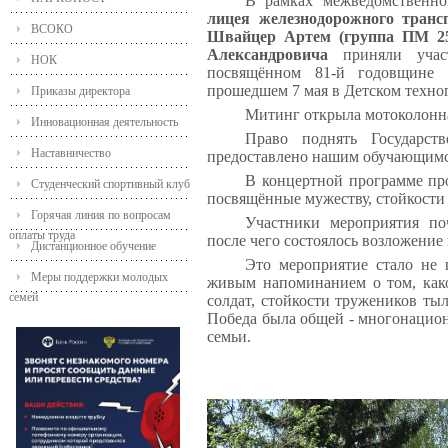
В рамках межведомственно
лицея железнодорожного транс
ВСОКО
Швайцер Артем (группа ПМ 25
Александровича
приняли учас
НОК
посвящённом 81-й годовщине 
прошедшем
7 мая в Детском техно
Приказы директора
Митинг открыла мотоколонна
Инновационная деятельность
Право поднять Государст
Наставничество
предоставлено нашим обучающимс
В концертной программе про
Студенческий спортивный клуб
посвящённые мужеству, стойкости 
Горячая линия по вопросам
Участники мероприятия по
оплаты труда
после чего состоялось возложение 
Дистанционное обучение
Это мероприятие стало не 
Меры поддержки молодых
живым напоминанием о том, како
семей
солдат, стойкости тружеников ты
Победа была общей - многонацион
семьи.