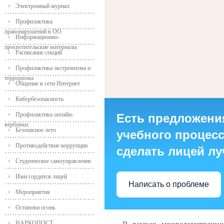
Электронный журнал
Профилактика
правонарушений в ОО
Информационно-
просветительские материалы
Расписание секций
Профилактика экстремизма и
терроризма
Общение в сети Интернет
Кибербезопасность
Профилактика онлайн-
Есть предложени
вербовки
Безопасное лето
учебного процесса
Противодействие коррупции
сделать лицей л
Студенческое самоуправление
Ими гордится лицей
Написать о проблеме
Мероприятия
Останови огонь
НАРКОПОСТ