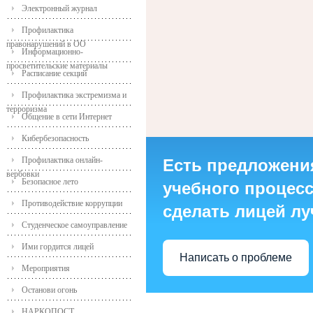
Электронный журнал
Профилактика
правонарушений в ОО
Информационно-
просветительские материалы
Расписание секций
Профилактика экстремизма и
терроризма
Общение в сети Интернет
Кибербезопасность
Профилактика онлайн-
Есть предложени
вербовки
Безопасное лето
учебного процесса
Противодействие коррупции
сделать лицей л
Студенческое самоуправление
Ими гордится лицей
Написать о проблеме
Мероприятия
Останови огонь
НАРКОПОСТ