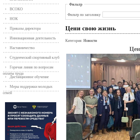
Фильтр
ВСОКО
Фильтр по заголовку
НОК
Цени свою жизнь
Приказы директора
Инновационная деятельность
Категория:
Новости
Наставничество
Цен
Студенческий спортивный клуб
Горячая линия по вопросам
оплаты труда
Дистанционное обучение
Меры поддержки молодых
семей