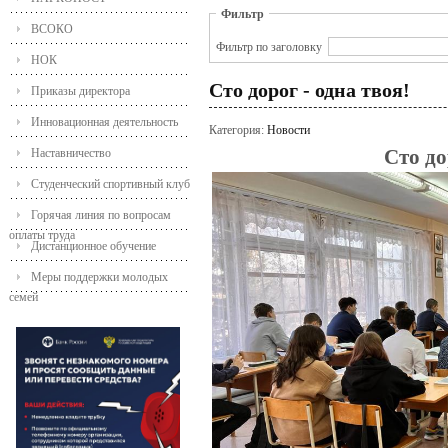
Фильтр
ВСОКО
Фильтр по заголовку
НОК
Сто дорог - одна твоя!
Приказы директора
Инновационная деятельность
Категория:
Новости
Сто до
Наставничество
Студенческий спортивный клуб
Горячая линия по вопросам
оплаты труда
Дистанционное обучение
Меры поддержки молодых
семей