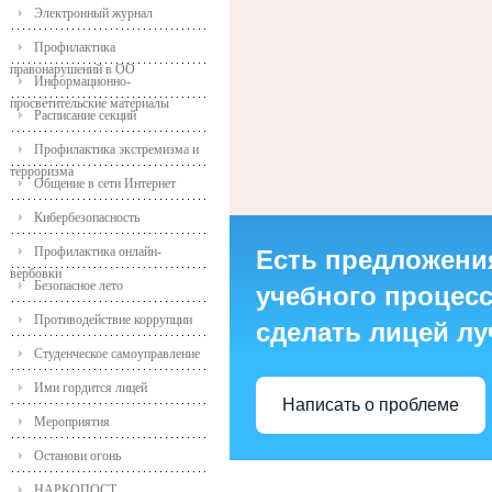
Электронный журнал
Профилактика
правонарушений в ОО
Информационно-
просветительские материалы
Расписание секций
Профилактика экстремизма и
терроризма
Общение в сети Интернет
Кибербезопасность
Профилактика онлайн-
Есть предложени
вербовки
Безопасное лето
учебного процесса
Противодействие коррупции
сделать лицей л
Студенческое самоуправление
Ими гордится лицей
Написать о проблеме
Мероприятия
Останови огонь
НАРКОПОСТ