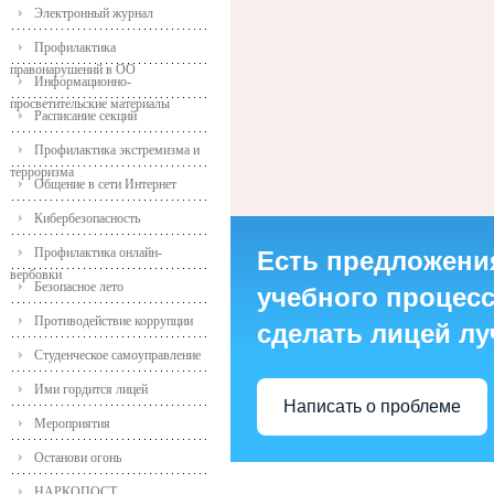
Электронный журнал
Профилактика
правонарушений в ОО
Информационно-
просветительские материалы
Расписание секций
Профилактика экстремизма и
терроризма
Общение в сети Интернет
Кибербезопасность
Профилактика онлайн-
Есть предложени
вербовки
Безопасное лето
учебного процесса
Противодействие коррупции
сделать лицей л
Студенческое самоуправление
Ими гордится лицей
Написать о проблеме
Мероприятия
Останови огонь
НАРКОПОСТ