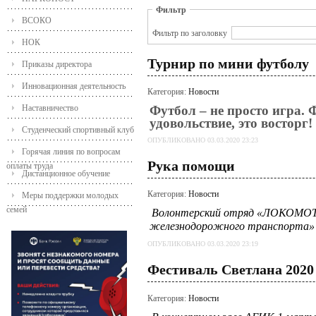
Фильтр
ВСОКО
Фильтр по заголовку
НОК
Турнир по мини футболу
Приказы директора
Инновационная деятельность
Категория:
Новости
Наставничество
Футбол – не просто игра. 
удовольствие, это восторг!
Студенческий спортивный клуб
ОПУБЛИКОВАНО 03.03.2020 23:23
Горячая линия по вопросам
Рука помощи
оплаты труда
Дистанционное обучение
Категория:
Новости
Меры поддержки молодых
семей
Волонтерский отряд «ЛОКОМОТИ
железнодорожного транспорта»
ОПУБЛИКОВАНО 03.03.2020 23:19
Фестиваль Светлана 2020
Категория:
Новости