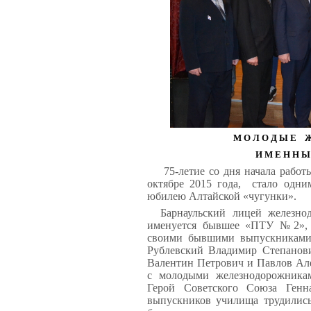
М О Л О Д Ы Е Ж 
И М Е Н Н Ы
75-летие со дня начала раб
октябре 2015 года, стало одни
юбилею Алтайской «чугунки».
Барнаульский лицей железнодо
именуется бывшее «ПТУ №2», и
своими бывшими выпускниками,
Рублевский Владимир Степанови
Валентин Петрович и Павлов Але
с молодыми железнодорожника
Герой Советского Союза Генн
выпускников училища трудились