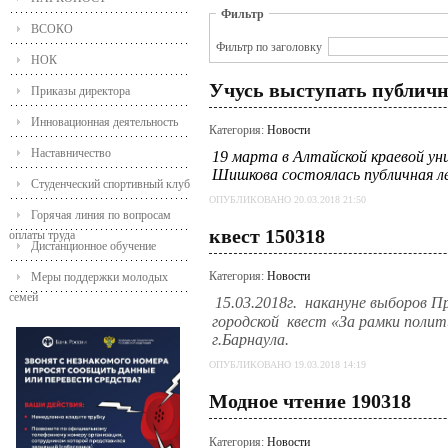
Фильтр
ВСОКО
Фильтр по заголовку
НОК
Учусь выступать публичн
Приказы директора
Инновационная деятельность
Категория:
Новости
Наставничество
19 марта в Алтайской краевой уни
Шишкова состоялась публичная л
Студенческий спортивный клуб
ОПУБЛИКОВАНО 20.03.2018 21:50
Горячая линия по вопросам
квест 150318
оплаты труда
Дистанционное обучение
Категория:
Новости
Меры поддержки молодых
семей
15.03.2018г. накануне выборов 
городской квест «За рамки полит
г.Барнаула.
ОПУБЛИКОВАНО 19.03.2018 14:19
Модное чтение 190318
Категория:
Новости