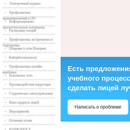
Электронный журнал
Профилактика
правонарушений в ОО
Информационно-
просветительские материалы
Расписание секций
Профилактика экстремизма и
терроризма
Общение в сети Интернет
Кибербезопасность
Профилактика онлайн-
Есть предложени
вербовки
Безопасное лето
учебного процесса
Противодействие коррупции
сделать лицей л
Студенческое самоуправление
Ими гордится лицей
Написать о проблеме
Мероприятия
Останови огонь
НАРКОПОСТ