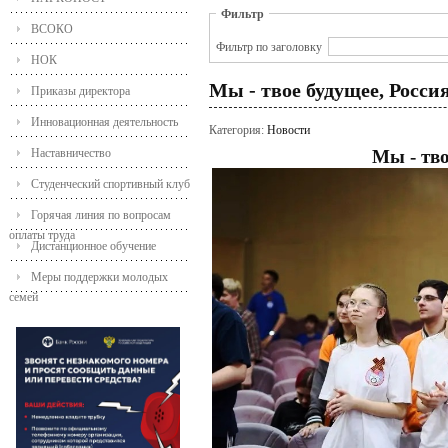
Фильтр
ВСОКО
Фильтр по заголовку
НОК
Мы - твое будущее, Росси
Приказы директора
Инновационная деятельность
Категория:
Новости
Наставничество
Мы - тво
Студенческий спортивный клуб
Горячая линия по вопросам
оплаты труда
Дистанционное обучение
Меры поддержки молодых
семей