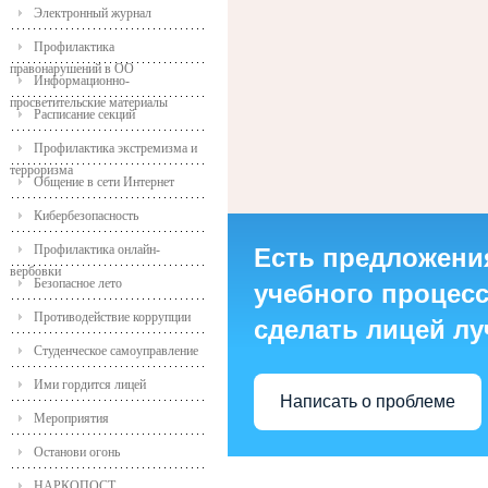
Электронный журнал
Профилактика
правонарушений в ОО
Информационно-
просветительские материалы
Расписание секций
Профилактика экстремизма и
терроризма
Общение в сети Интернет
Кибербезопасность
Профилактика онлайн-
Есть предложени
вербовки
Безопасное лето
учебного процесса
Противодействие коррупции
сделать лицей л
Студенческое самоуправление
Ими гордится лицей
Написать о проблеме
Мероприятия
Останови огонь
НАРКОПОСТ