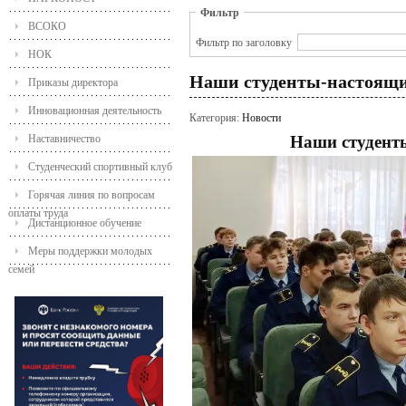
Фильтр
ВСОКО
Фильтр по заголовку
НОК
Наши студенты-настоящи
Приказы директора
Инновационная деятельность
Категория:
Новости
Наставничество
Наши студенты
Студенческий спортивный клуб
Горячая линия по вопросам
оплаты труда
Дистанционное обучение
Меры поддержки молодых
семей