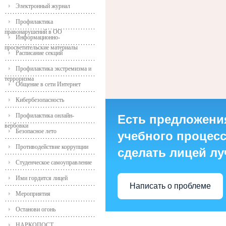
Электронный журнал
Профилактика
правонарушений в ОО
Информационно-
просветительские материалы
Расписание секций
Профилактика экстремизма и
терроризма
Общение в сети Интернет
Кибербезопасность
Профилактика онлайн-
Есть предложени
вербовки
Безопасное лето
учебного процесса
Противодействие коррупции
сделать лицей л
Студенческое самоуправление
Ими гордится лицей
Написать о проблеме
Мероприятия
Останови огонь
НАРКОПОСТ