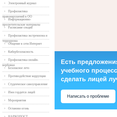
Электронный журнал
Профилактика
правонарушений в ОО
Информационно-
просветительские материалы
Расписание секций
Профилактика экстремизма и
терроризма
Общение в сети Интернет
Кибербезопасность
Профилактика онлайн-
Есть предложени
вербовки
Безопасное лето
учебного процесса
Противодействие коррупции
сделать лицей л
Студенческое самоуправление
Ими гордится лицей
Написать о проблеме
Мероприятия
Останови огонь
НАРКОПОСТ