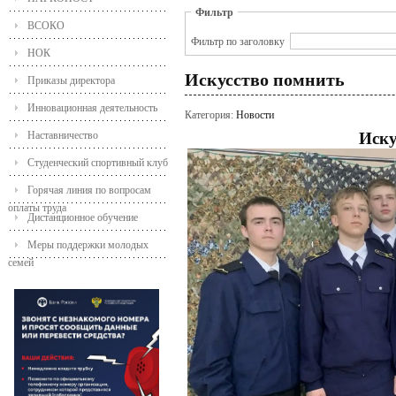
Фильтр
ВСОКО
Фильтр по заголовку
НОК
Искусство помнить
Приказы директора
Инновационная деятельность
Категория:
Новости
Наставничество
Иску
Студенческий спортивный клуб
Горячая линия по вопросам
оплаты труда
Дистанционное обучение
Меры поддержки молодых
семей