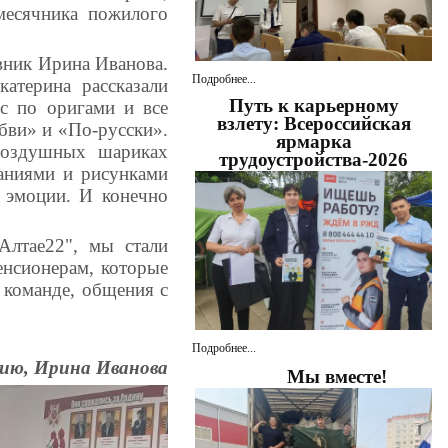
месячника пожилого
вник Ирина Иванова.
Подробнее...
атерина рассказали
Путь к карьерному
с по оригами и все
взлету: Всероссийская
бви» и «По-русски».
ярмарка
воздушных шариках
трудоустройства-2026
аниями и рисунками
е эмоции. И конечно
Алтае22", мы стали
енсионерам, которые
 команде, общения с
Подробнее...
ию, Ирина Иванова
Мы вместе!