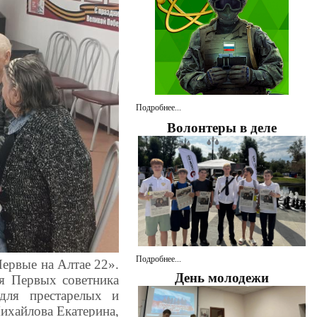
Подробнее...
Волонтеры в деле
Подробнее...
ервые на Алтае 22».
День молодежи
ия Первых советника
для престарелых и
ихайлова Екатерина,