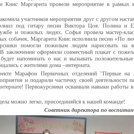
и Книс Маргарита провели мероприятие в рамках 
акомила участников мероприятия друг с другом наста
лнил под гитару песни Виктора Цоя. Полина и Ек
ружбе и пожилых людях. Софья провела мастер-клас
елых собачек. Маргарита Книс исполнила песни «По лю
урсники помогли пожилым людям нарисовать на 
 В заключении оформили совместный плакат с пожел
 будет напоминать о нас и вызывать положительны
бщались с жителями дома –интерната.
оекте Марафон Первичных отделений "Первые на 
оприятия и подарили частичку своей деятельности п
нтернате! Первокурсники осваивали навыки работы в
дела можно легко, присоединяйся к нашей команде!
Советник директора по воспитан