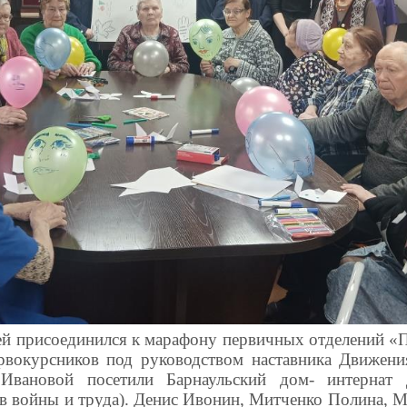
ей присоединился к марафону первичных отделений «П
рвокурсников под руководством наставника Движен
Ивановой посетили Барнаульский дом- интернат 
ов войны и труда). Денис Ивонин, Митченко Полина, М