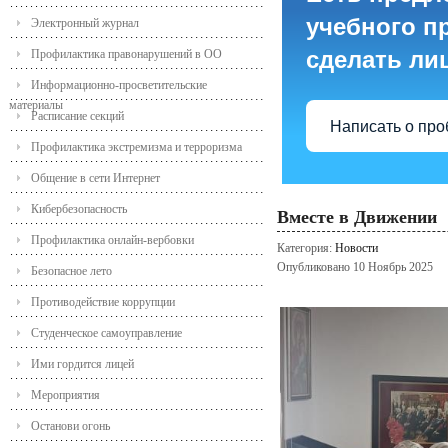
учебного пр
Электронный журнал
сделать ли
Профилактика правонарушений в ОО
Информационно-просветительские
материалы
Расписание секций
Написать о пр
Профилактика экстремизма и терроризма
Общение в сети Интернет
Кибербезопасность
Вместе в Движении
Профилактика онлайн-вербовки
Категория:
Новости
Опубликовано 10 Ноябрь 2025
Безопасное лето
Противодействие коррупции
Студенческое самоуправление
Ими гордится лицей
Мероприятия
Останови огонь