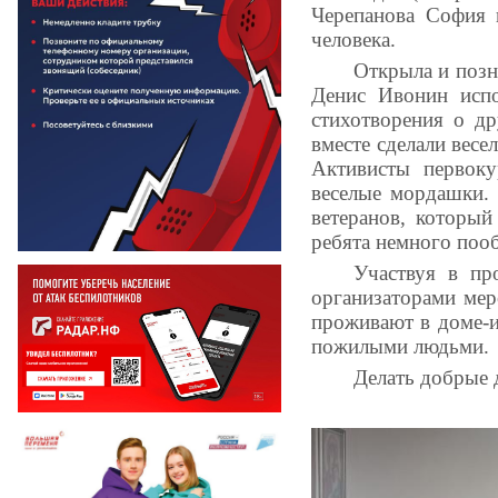
Черепанова София 
человека.
Открыла и позн
Денис Ивонин испо
стихотворения о д
вместе сделали вес
Активисты первок
веселые мордашки.
ветеранов, который
ребята немного поо
Участвуя в пр
организаторами мер
проживают в доме-и
пожилыми людьми.
Делать добрые 