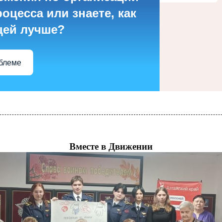
оцесса или знаете, как
цей лучше?
облеме
Вместе в Движении