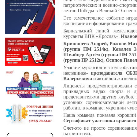
патриотических и военно-спортив
летию Победы в Великой Отечеств
Это замечательное событие игра
воспитания и формировании граж
Барнаульский лицей железнодо
курсанты ВПК «Ярослав»:
Иванов
Кривошеев Андрей, Рожнов Мих
(группа ПМ 2514к), Ковалев З
Швайцер Артём (группа ПМ 2512
(группа ПР 2512к), Осипов Павел
Участие курсантов в этом событии
наставника-
преподавателя ОБЗ
Валерьевича
и активной жизненно
Лицеисты продемонстрировали с
прикладных видах спорта и д
представителями других клубов,
условиях соревновательной дея
работать в команде; укрепили чувс
Наша команда показала хороший
Сертификат участника краевого
Слет-это не просто соревновани
патриотизма.