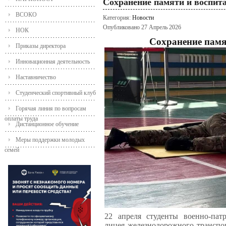
Сохранение памяти и воспит
ВСОКО
Категория:
Новости
Опубликовано 27 Апрель 2026
НОК
Сохранение памя
Приказы директора
Инновационная деятельность
Наставничество
Студенческий спортивный клуб
Горячая линия по вопросам
оплаты труда
Дистанционное обучение
Меры поддержки молодых
семей
22 апреля студенты военно-патр
лицея железнодорожного транспор