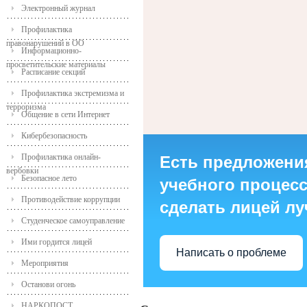
Электронный журнал
Профилактика
правонарушений в ОО
Информационно-
просветительские материалы
Расписание секций
Профилактика экстремизма и
терроризма
Общение в сети Интернет
Кибербезопасность
Профилактика онлайн-
Есть предложени
вербовки
Безопасное лето
учебного процесса
Противодействие коррупции
сделать лицей л
Студенческое самоуправление
Ими гордится лицей
Написать о проблеме
Мероприятия
Останови огонь
НАРКОПОСТ