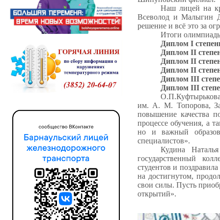
Наш лицей на кр
Всеволод и Малыгин Да
решение и всё это за о
Итоги олимпиад
Диплом I степен
Диплом II степе
Диплом II степе
Диплом II степе
Диплом III степ
Диплом III степ
О.П.Куфтырькова
им. А. М. Топорова, 
повышение качества по
процессе обучения, а т
но и важный образов
специалистов».
Кудина Наталья
государственный колл
студентов и поздравил
на достигнутом, продол
свои силы. Пусть прио
открытий».