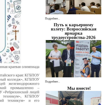
Подробнее...
Путь к карьерному
взлету: Всероссийская
ярмарка
трудоустройства-2026
онная краевая олимпиада
лтайского края: КГБПОУ
ьный колледж», КГБПОУ
Подробнее...
цей железнодорожного
йский промышленно –
Мы вместе!
У «Ребрихинский лицей
ый техникум», КГБПОУ
кий техникум» и его