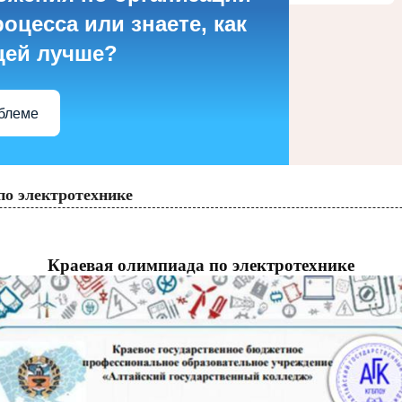
оцесса или знаете, как
цей лучше?
облеме
по электротехнике
Краевая олимпиада по электротехнике