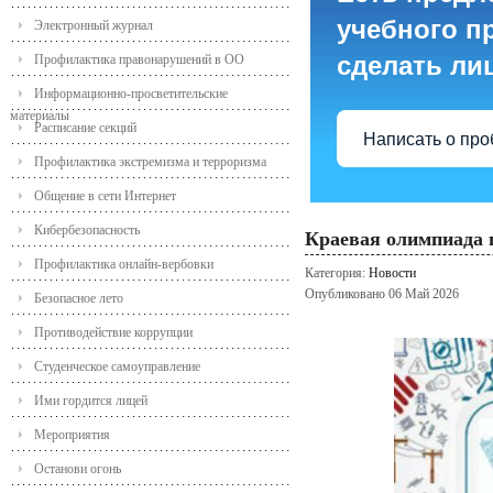
учебного пр
Электронный журнал
сделать ли
Профилактика правонарушений в ОО
Информационно-просветительские
материалы
Расписание секций
Написать о пр
Профилактика экстремизма и терроризма
Общение в сети Интернет
Кибербезопасность
Краевая олимпиада 
Профилактика онлайн-вербовки
Категория:
Новости
Опубликовано 06 Май 2026
Безопасное лето
Противодействие коррупции
Студенческое самоуправление
Ими гордится лицей
Мероприятия
Останови огонь