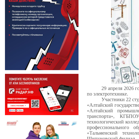
29 апреля 2026 г
по электротехнике.
Участники 22 ст
«Алтайский государст
«Алтайский промышле
транспорта», КГБПО
технологический колл
профессионального о
«Тальменский техно
Шипуновский филиал.