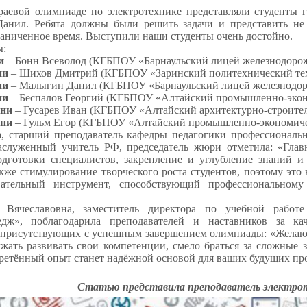
аевой олимпиаде по электротехнике представляли студенты 
нил. Ребята должны были решить задачи и представить не 
граниченное время. Выступили наши студенты очень достойно.
ы:
и
– Бонн Всеволод (КГБПОУ «Барнаульский лицей железнодорож
ни
– Шихов Дмитрий (КГБПОУ «Заринский политехнический те
ни
– Малыгин Данил (КГБПОУ «Барнаульский лицей железнодоро
ни
– Беспалов Георгий (КГБПОУ «Алтайский промышленно-экон
ени
– Гусарев Иван (КГБПОУ «Алтайский архитектурно-строител
ени
– Гульм Егор (КГБПОУ «Алтайский промышленно-экономиче
, старший преподаватель кафедры педагогики профессиональ
Заслуженный учитель РФ, председатель жюри отметила: «Гла
дготовки специалистов, закрепление и углубление знаний 
акже стимулирование творческого роста студентов, поэтому это 
ательный инструмент, способствующий профессиональному
 Вячеславовна, заместитель директора по учебной рабо
едж», поблагодарила преподавателей и наставников за ка
а присутствующих с успешным завершением олимпиады: «Желаю 
жать развивать свои компетенции, смело браться за сложные з
бретённый опыт станет надёжной основой для ваших будущих пр
Статью представила преподаватель электро