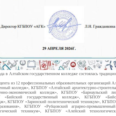
ода в Алтайском государственном колледже состоялась традици
удента из 12 профессиональных образовательных организаций А
венный колледж», КГБПОУ «Алтайский архитектурно-строител
нно-экономический колледж», КГБПОУ «Барнаульский ли
У «Бийский государственный колледж», КГБПОУ «Би
едж», КГБПОУ «Заринский политехнический техникум», КГБПО
бразования», КГБПОУ «Рубцовский аграрно-промышленн
логический техникум», КГБПОУ «Алейский технологичес