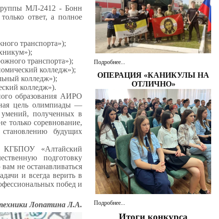
группы МЛ-2412 - Бонн
только ответ, а полное
ного транспорта»);
хникум»);
жного транспорта»);
Подробнее...
омический колледж»);
ОПЕРАЦИЯ «КАНИКУЛЫ НА
ьный колледж»);
ОТЛИЧНО»
ский колледж»).
ного образования АИРО
вная цель олимпиады —
и умений, полученных в
не только соревнование,
 становлению будущих
те КГБПОУ «Алтайский
чественную подготовку
вам не останавливаться
адачи и всегда верить в
офессиональных побед и
Подробнее...
техники Лопатина Л.А.
Итоги конкурса