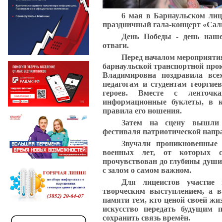
6 мая в Барнаульском лиц
праздничный гала-концерт «Салю
День Победы - день наше
отваги.
Перед началом мероприяти
барнаульской транспортной про
Владимировна поздравила вс
педагогам и студентам георгие
героев. Вместе с ленточк
информационные буклеты, в к
правила его ношения.
Затем на сцену вышли 
фестиваля патриотической напр
Звучали проникновенные 
военных лет, от которых 
прочувствован до глубины души 
с залом о самом важном.
Для лицеистов участие
творческим выступлением, а в
памяти тем, кто ценой своей жи
искусство передать будущим 
сохранить связь времён.