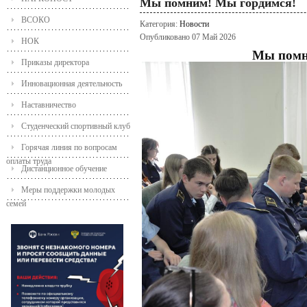
Мы помним! Мы гордимся!
ВСОКО
Категория:
Новости
Опубликовано 07 Май 2026
НОК
Мы помн
Приказы директора
Инновационная деятельность
Наставничество
Студенческий спортивный клуб
Горячая линия по вопросам
оплаты труда
Дистанционное обучение
Меры поддержки молодых
семей