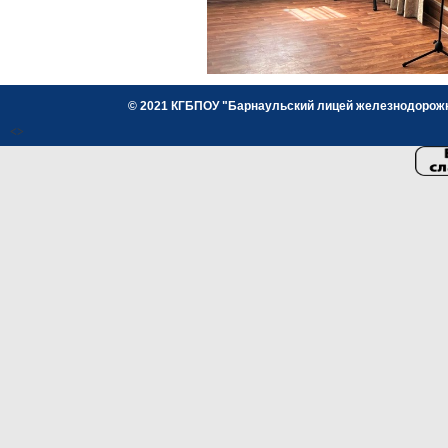
© 2021 КГБПОУ "Барнаульский лицей железнодорожног
<>