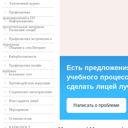
Электронный журнал
Профилактика
правонарушений в ОО
Информационно-
просветительские материалы
Расписание секций
Профилактика экстремизма и
терроризма
Общение в сети Интернет
Кибербезопасность
Профилактика онлайн-
Есть предложени
вербовки
Безопасное лето
учебного процесса
Противодействие коррупции
сделать лицей л
Студенческое самоуправление
Ими гордится лицей
Написать о проблеме
Мероприятия
Останови огонь
НАРКОПОСТ