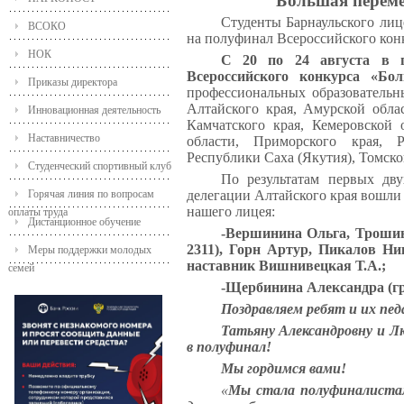
Большая переме
Студенты
Барнаульского ли
ВСОКО
на полуфинал Всероссийского кон
НОК
С 20 по 24 августа в г
Всероссийского конкурса «Б
Приказы директора
профессиональных образовательн
Алтайского края, Амурской облас
Инновационная деятельность
Камчатского края, Кемеровской 
Наставничество
области, Приморского края, Р
Республики Саха (Якутия), Томско
Студенческий спортивный клуб
По результатам первых дву
Горячая линия по вопросам
делегации Алтайского края вошли
нашего лицея:
оплаты труда
Дистанционное обучение
-Вершинина Ольга, Трошин
2311), Горн Артур, Пикалов Н
Меры поддержки молодых
наставник Вишнивецкая Т.А.;
семей
-Щербинина Александра (гр
Поздравляем ребят и их пед
Татьяну Александровну и Л
в полуфинал!
Мы гордимся вами!
«
Мы стала полуфиналиста