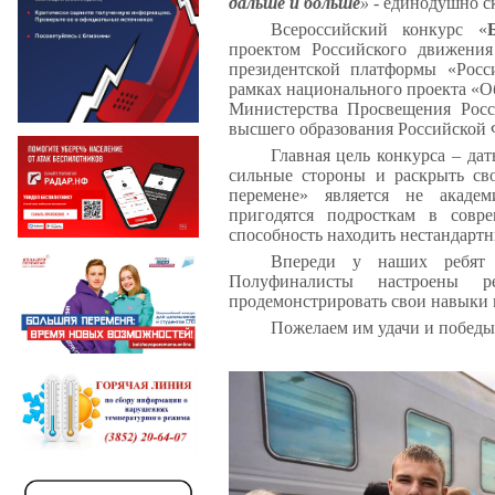
дальше и больше
» -
единодушно ск
Всероссийский конкурс «
проектом Российского движени
президентской платформы «Росс
рамках национального проекта «О
Министерства Просвещения Рос
высшего образования Российской 
Главная цель конкурса – да
сильные стороны и раскрыть св
перемене» является не академ
пригодятся подросткам в совр
способность находить нестандарт
Впереди у наших ребят 
Полуфиналисты настроены 
продемонстрировать свои навыки 
Пожелаем им удачи и победы