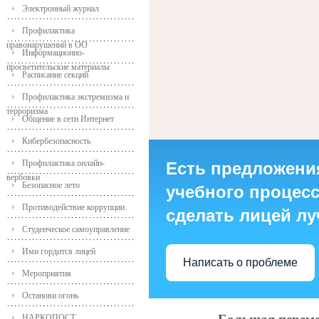
Электронный журнал
Профилактика
правонарушений в ОО
Информационно-
просветительские материалы
Расписание секций
Профилактика экстремизма и
терроризма
Общение в сети Интернет
Кибербезопасность
Профилактика онлайн-
Есть предложени
вербовки
Безопасное лето
учебного процесса
Противодействие коррупции
сделать лицей л
Студенческое самоуправление
Ими гордится лицей
Написать о проблеме
Мероприятия
Останови огонь
НАРКОПОСТ