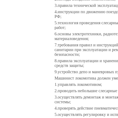
3.
правила технической эксплуатац
4.
инструкции по движению поездо
РФ;
5.
технология проведения слесарн
работ;
6.
основы электротехники, радиоте
материаловедения;
7.
требования правил и инструкций
санитарии при эксплуатации и ре
безопасности;
8.
правила эксплуатации и хранен
средств защиты;
9.
устройство депо и маневровых п
Машинист локомотива должен уме
1.
управлять локомотивом;
2.
проводить небольшие слесарные 
3.
осуществлять демонтаж и монта
системы;
4.
проверять действие пневматичес
5.
осуществлять регулировку и исп