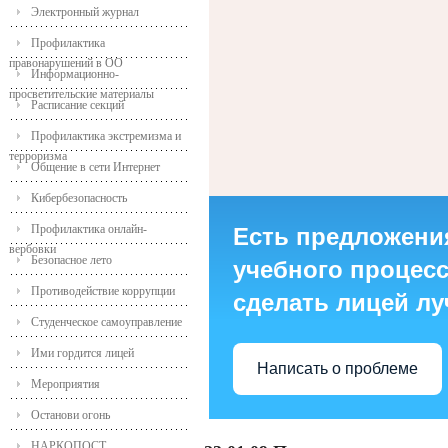
Электронный журнал
Профилактика
правонарушений в ОО
Информационно-
просветительские материалы
Расписание секций
Профилактика экстремизма и
терроризма
Общение в сети Интернет
Кибербезопасность
Профилактика онлайн-
Есть предложени
вербовки
Безопасное лето
учебного процесса
Противодействие коррупции
сделать лицей л
Студенческое самоуправление
Ими гордится лицей
Написать о проблеме
Мероприятия
Останови огонь
НАРКОПОСТ