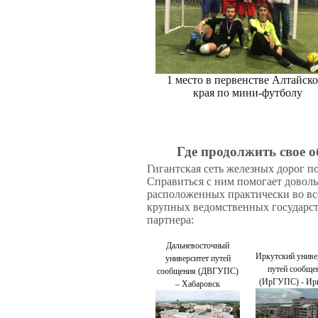
1 место в первенстве Алтайско
края по мини-футболу
Где продолжить свое о
Гигантская сеть железных дорог п
Справиться с ним помогает доволь
расположенных практически во все
крупных ведомственных государст
партнера:
Дальневосточный
Иркутский униве
университет путей
путей сообще
сообщения (ДВГУПС)
(ИрГУПС) - Ир
– Хабаровск