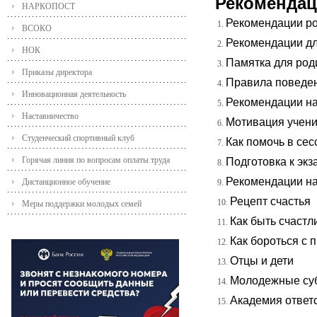
Рекомендац
НАРКОПОСТ
Рекомендации р
ВСОКО
Рекомендации дл
НОК
Памятка для род
Приказы директора
Правила поведен
Инновационная деятельность
Рекомендации на
Наставничество
Мотивация учен
Студенческий спортивный клуб
Как помочь в се
Горячая линия по вопросам оплаты труда
Подготовка к экз
Рекомендации на
Дистанционное обучение
Рецепт счастья
Меры поддержки молодых семей
Как быть счаст
Как бороться с 
Отцы и дети
Молодежные су
Академия ответс