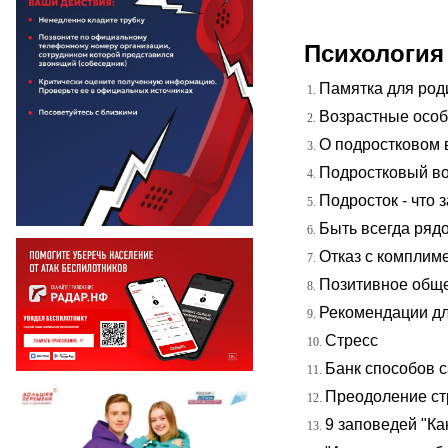
Психология
Памятка для род
Возрастные особ
О подростковом 
Подростковый во
Подросток - что з
Быть всегда ряд
Отказ с комплим
Позитивное общ
Рекомендации для
Стресс
Банк способов 
Преодоление ст
9 заповедей "Ка