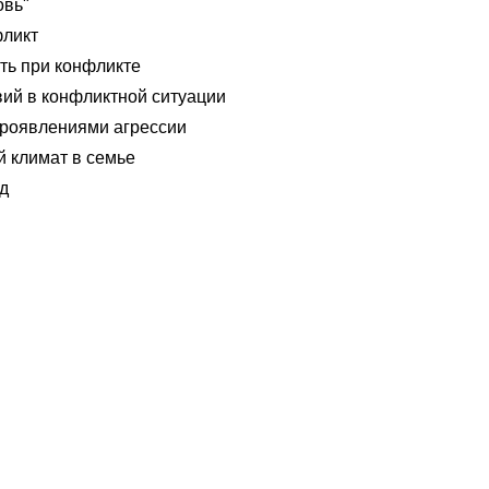
овь"
ликт
ть при конфликте
вий в конфликтной ситуации
проявлениями агрессии
й климат в семье
д