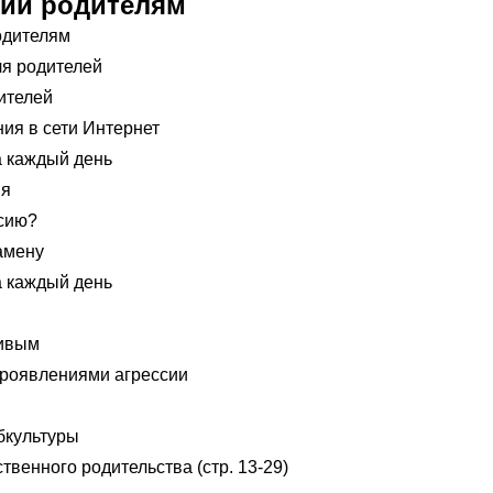
ии родителям
одителям
я родителей
ителей
ия в сети Интернет
 каждый день
ия
ссию?
амену
 каждый день
ливым
проявлениями агрессии
бкультуры
твенного родительства (стр. 13-29)