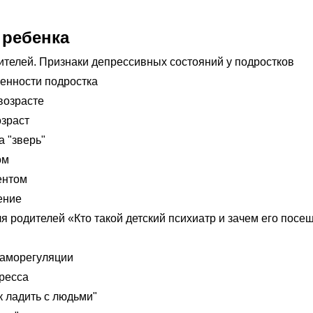
 ребенка
ителей. Признаки депрессивных состояний у подростков
енности подростка
возрасте
зраст
а "зверь"
ом
ентом
ение
 родителей «Кто такой детский психиатр и зачем его посе
саморегуляции
ресса
к ладить с людьми"