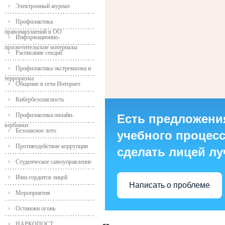
Электронный журнал
Профилактика
правонарушений в ОО
Информационно-
просветительские материалы
Расписание секций
Профилактика экстремизма и
терроризма
Общение в сети Интернет
Кибербезопасность
Профилактика онлайн-
Есть предложени
вербовки
Безопасное лето
учебного процесса
Противодействие коррупции
сделать лицей л
Студенческое самоуправление
Ими гордится лицей
Написать о проблеме
Мероприятия
Останови огонь
НАРКОПОСТ