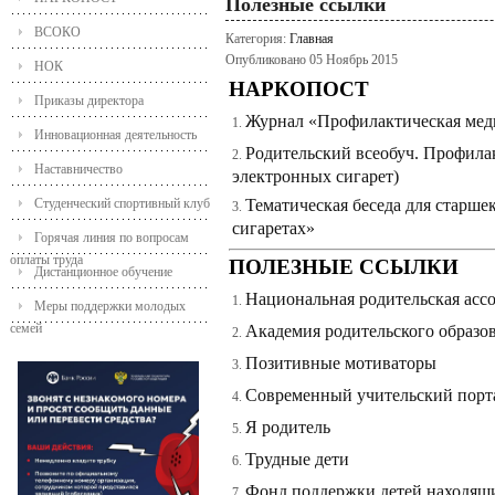
Полезные ссылки
ВСОКО
Категория:
Главная
Опубликовано 05 Ноябрь 2015
НОК
НАРКОПОСТ
Приказы директора
Журнал «Профилактическая меди
Инновационная деятельность
Родительский всеобуч. Профила
Наставничество
электронных сигарет)
Студенческий спортивный клуб
Тематическая беседа для старше
сигаретах»
Горячая линия по вопросам
оплаты труда
ПОЛЕЗНЫЕ ССЫЛКИ
Дистанционное обучение
Национальная родительская асс
Меры поддержки молодых
семей
Академия родительского образо
Позитивные мотиваторы
Современный учительский порт
Я родитель
Трудные дети
Фонд поддержки детей находящи