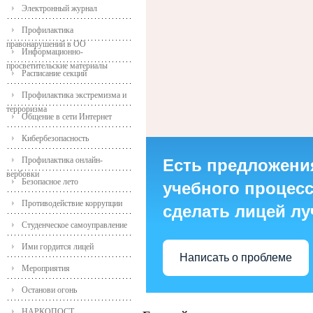
Электронный журнал
Профилактика
правонарушений в ОО
Информационно-
просветительские материалы
Расписание секций
Профилактика экстремизма и
терроризма
Общение в сети Интернет
Кибербезопасность
Профилактика онлайн-
Есть предложени
вербовки
Безопасное лето
учебного процесса
Противодействие коррупции
сделать лицей л
Студенческое самоуправление
Ими гордится лицей
Написать о проблеме
Мероприятия
Останови огонь
НАРКОПОСТ