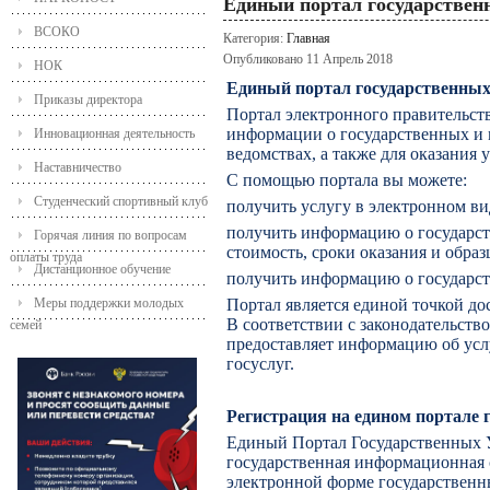
Единый портал государствен
ВСОКО
Категория:
Главная
Опубликовано 11 Апрель 2018
НОК
Единый портал государственных
Приказы директора
Портал электронного правительств
информации о государственных и
Инновационная деятельность
ведомствах, а также для оказания 
Наставничество
С помощью портала вы можете:
Студенческий спортивный клуб
получить услугу в электронном ви
получить информацию о государств
Горячая линия по вопросам
стоимость, сроки оказания и обра
оплаты труда
Дистанционное обучение
получить информацию о государс
Меры поддержки молодых
Портал является единой точкой д
В соответствии с законодательст
семей
предоставляет информацию об услу
госуслуг.
Регистрация на едином портале 
Единый Портал Государственных У
государственная информационная 
электронной форме государственн