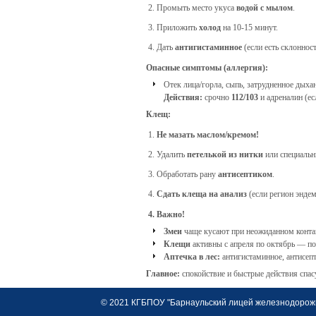
Промыть место укуса
водой с мылом
.
Приложить
холод
на 10-15 минут.
Дать
антигистаминное
(если есть склонност
Опасные симптомы (аллергия):
Отек лица/горла, сыпь, затрудненное дыха
Действия:
срочно
112/103
и адреналин (ес
Клещ:
Не мазать маслом/кремом!
Удалить
петелькой из нитки
или специальн
Обработать рану
антисептиком
.
Сдать клеща на анализ
(если регион эндем
4. Важно!
Змеи
чаще кусают при неожиданном конт
Клещи
активны с апреля по октябрь — по
Аптечка в лес:
антигистаминное, антисепт
Главное:
спокойствие и быстрые действия спас
© 2021 КГБПОУ "Барнаульский лицей железнодорожно