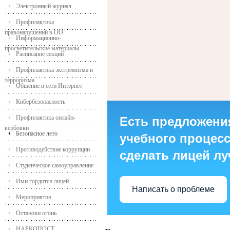
Электронный журнал
Профилактика
правонарушений в ОО
Информационно-
просветительские материалы
Расписание секций
Профилактика экстремизма и
терроризма
Общение в сети Интернет
Кибербезопасность
Профилактика онлайн-
Есть предложени
вербовки
Безопасное лето
учебного процесса
Противодействие коррупции
сделать лицей л
Студенческое самоуправление
Ими гордится лицей
Написать о проблеме
Мероприятия
Останови огонь
НАРКОПОСТ