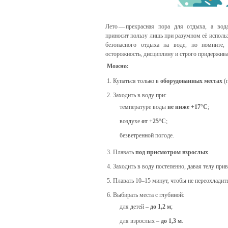
Лето — прекрасная пора для отдыха, а вод
приносит пользу лишь при разумном её исполь
безопасного отдыха на воде, но помните
осторожность, дисциплину и строго придержива
Можно:
Купаться только в
оборудованных местах
(п
Заходить в воду при:
температуре воды
не ниже +17°C
;
воздухе
от +25°C
;
безветренной погоде.
Плавать
под присмотром взрослых
.
Заходить в воду постепенно, давая телу при
Плавать 10–15 минут, чтобы не переохладить
Выбирать места с глубиной:
для детей –
до 1,2 м
;
для взрослых –
до 1,3 м
.