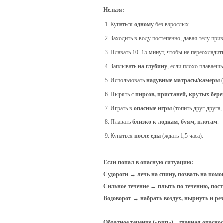
Нельзя:
Купаться
одному
без взрослых.
Заходить в воду постепенно, давая телу при
Плавать 10–15 минут, чтобы не переохладить
Заплывать
на глубину
, если плохо плаваешь
Использовать
надувные матрасы/камеры
(
Нырять с
пирсов, пристаней, крутых бере
Играть в
опасные игры
(топить друг друга, 
Плавать
близко к лодкам, буям, плотам
.
Купаться
после еды
(ждать 1,5 часа).
Если попал в опасную ситуацию:
Судороги → лечь на спину, позвать на помо
Сильное течение → плыть по течению, посте
Водоворот → набрать воздух, нырнуть и рез
Обратное течение («рип») – главная опаснос