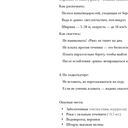
Как распознать:
1.
Полоса пены/водорослей, уходящая от бере
2.
Вода в «рипе» светлее/мутнее, чем вокруг.
3.
Ширина — 5–50 м, скорость — до 16 км/ч.
Как спастись:
Не паниковать! «Рип» не тянет на дно.
Не плыть против течения — это бесполезн
Плыть параллельно берегу, чтобы выйти и
После ослабления «рипа» возвращаться к 
4. На лодке/катере:
Не вставать, не пересаживаться на ходу.
Если не умеешь плавать — надень спасат
Опасные места:
Заболоченные
участки (тина, водоросли).
Реки с сильным течением
(>0,5 м/с).
Водовороты, воронки
.
Шторм, высокие волны
.