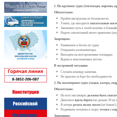
1. На крупных судах (теплоходы, паромы, 
Обязательно:
Пройти инструктаж по безопасности.
Узнать, где находятся
спасательные жил
Запомнить путь к своей шлюпке и ближайш
Надеть спасательный жилет правильно (из
Запрещено:
Паниковать и бегать по судну.
Открывать иллюминаторы.
Выходить на неогороженные площадки.
Курить в неположенных местах.
В экстренной ситуации:
Слушать команду капитана.
Не прыгать за борт без необходимости.
2. На маломерных судах (лодки, катера, ги
Обязательно:
На всех пассажирах
должны быть спаса
Двигаться
вдоль берега
(не дальше 20 м) 
В шторм
резать волну носом
(не боком!).
Поднимать человека в лодку
только с к
Запрещено: