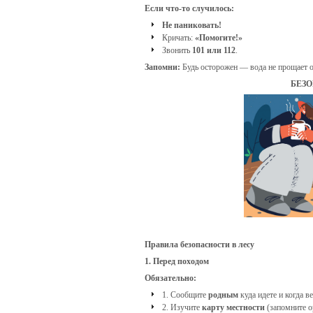
Если что-то случилось:
Не паниковать!
Кричать:
«Помогите!»
Звонить
101 или 112
.
Запомни:
Будь осторожен — вода не прощает о
БЕЗО
температуре
воды
не
ниже
+17°C
;
воздухе
от
+25°C
;
безветренной
погоде.
Правила безопасности в лесу
1. Перед походом
Плавать
под
Обязательно:
присмотром
1. Сообщите
родным
куда идете и когда ве
взрослых
.
2. Изучите
карту местности
(запомните о