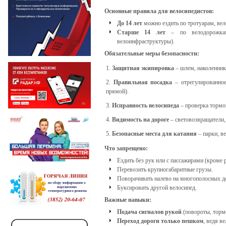
Основные правила для велосипедистов:
До 14 лет
можно ездить по тротуарам, ве
Старше 14 лет
– по велодорожкам
велоинфраструктуры).
Обязательные меры безопасности:
Защитная экипировка
– шлем, наколенники
Правильная посадка
– отрегулированное
прямой).
Исправность велосипеда
– проверка тормоз
Видимость на дороге
– световозвращатели,
Безопасные места для катания
– парки, в
Что запрещено:
Ездить без рук или с пассажирами (кроме р
Перевозить крупногабаритные грузы.
Поворачивать налево на многополосных д
Буксировать другой велосипед.
Важные навыки:
Подача сигналов рукой
(повороты, торм
Переход дороги только пешком
, ведя в