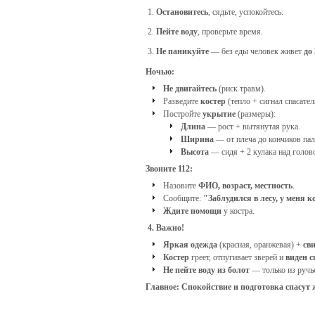
Остановитесь
, сядьте, успокойтесь.
Пейте воду
, проверьте время.
Не паникуйте
— без еды человек живет
до
Ночью:
Не двигайтесь
(риск травм).
Разведите
костер
(тепло + сигнал спасател
Постройте
укрытие
(размеры):
Длина
— рост + вытянутая рука.
Ширина
— от плеча до кончиков пал
Высота
— сидя + 2 кулака над голов
Звоните 112:
Назовите
ФИО, возраст, местность
.
Сообщите:
"Заблудился в лесу, у меня к
Ждите помощи
у костра.
4. Важно!
Яркая одежда
(красная, оранжевая) +
св
Костер
греет, отпугивает зверей и
виден с
Не пейте воду из болот
— только из ручье
Главное:
Спокойствие и подготовка спасут 