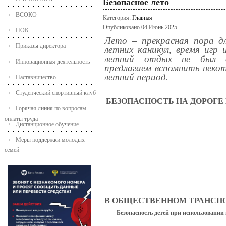
Безопасное лето
ВСОКО
Категория:
Главная
Опубликовано 04 Июнь 2025
НОК
Лето – прекрасная пора д
Приказы директора
летних каникул, время игр
летний отдых не был о
Инновационная деятельность
предлагаем вспомнить некот
летний период.
Наставничество
Студенческий спортивный клуб
БЕЗОПАСНОСТЬ НА ДОРОГЕ
Горячая линия по вопросам
оплаты труда
Дистанционное обучение
Меры поддержки молодых
семей
В ОБЩЕСТВЕННОМ ТРАНСПО
Безопасность детей при использовании 