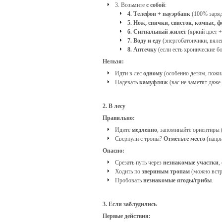
3. Возьмите
с собой
:
4. Телефон + пауэрбанк
(100% заряд
Выбирать
5. Нож, спички, свисток, компас, 
места
6. Сигнальный жилет
(яркий цвет +
с
7. Воду и еду
(энергобатончики, вяле
глубиной:
8. Аптечку
(если есть хронические бо
для
Нельзя:
детей
–
Идти в лес
одному
(особенно детям, пожи
до
Надевать
камуфляж
(вас не заметят даже 
1,2
м
;
2. В лесу
для
Правильно:
взрослых
Идите
медленно
, запоминайте ориентиры 
–
Свернули с тропы?
Отметьте место
(напри
до
Опасно:
1,3
м
.
Срезать путь через
незнакомые участки
,
Ходить по
звериным тропам
(можно встр
Пробовать
незнакомые ягоды/грибы
.
3. Если заблудились
Первые действия: