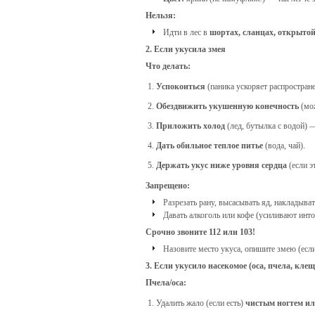
Нельзя:
Идти в лес в
шортах, сланцах, открытой
2. Если укусила змея
Что делать:
Успокоиться
(паника ускоряет распростране
Обездвижить укушенную конечность
(мо
Приложить холод
(лед, бутылка с водой) —
Дать обильное теплое питье
(вода, чай).
Держать укус ниже уровня сердца
(если э
Запрещено:
Разрезать рану, высасывать яд, накладыват
Давать алкоголь или кофе (усиливают инт
Срочно звоните 112 или 103!
Назовите место укуса, опишите змею (есл
3. Если укусило насекомое (оса, пчела, клещ
Пчела/оса:
Удалить жало (если есть)
чистым ногтем ил