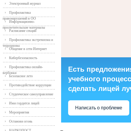
Электронный журнал
Профилактика
правонарушений в ОО
Информационно-
просветительские материалы
Расписание секций
Профилактика экстремизма и
терроризма
Общение в сети Интернет
Кибербезопасность
Профилактика онлайн-
Есть предложени
вербовки
Безопасное лето
учебного процесса
Противодействие коррупции
сделать лицей л
Студенческое самоуправление
Ими гордится лицей
Написать о проблеме
Мероприятия
Останови огонь
НАРКОПОСТ