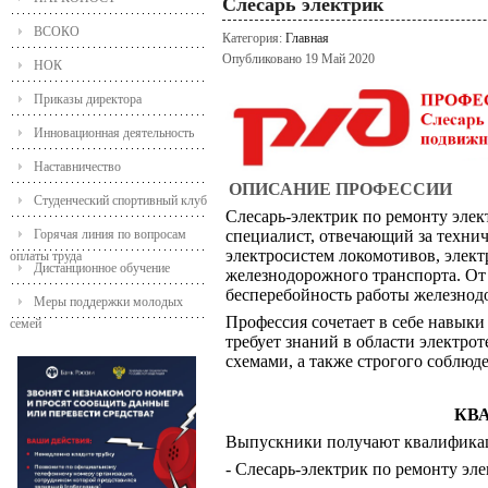
Слесарь электрик
ВСОКО
Категория:
Главная
Опубликовано 19 Май 2020
НОК
Приказы директора
Инновационная деятельность
Наставничество
ОПИСАНИЕ ПРОФЕССИИ
Студенческий спортивный клуб
Слесарь-электрик по ремонту элек
Горячая линия по вопросам
специалист, отвечающий за технич
электросистем локомотивов, элект
оплаты труда
Дистанционное обучение
железнодорожного транспорта. От 
бесперебойность работы железнод
Меры поддержки молодых
Профессия сочетает в себе навыки
семей
требует знаний в области электрот
схемами, а также строгого соблюд
КВ
Выпускники получают квалифика
- Слесарь-электрик по ремонту эл