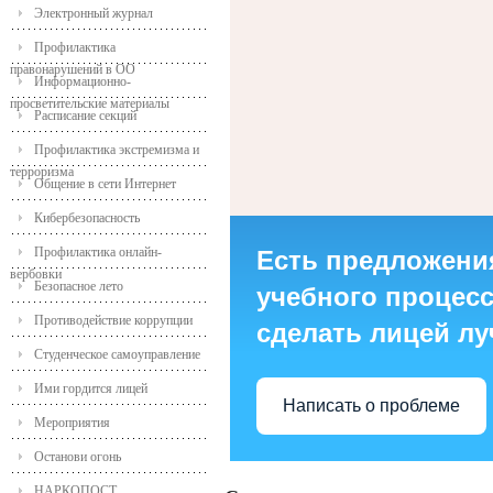
Электронный журнал
Профилактика
правонарушений в ОО
Информационно-
просветительские материалы
Расписание секций
Профилактика экстремизма и
терроризма
Общение в сети Интернет
Кибербезопасность
Профилактика онлайн-
Есть предложени
вербовки
Безопасное лето
учебного процесса
Противодействие коррупции
сделать лицей л
Студенческое самоуправление
Ими гордится лицей
Написать о проблеме
Мероприятия
Останови огонь
НАРКОПОСТ