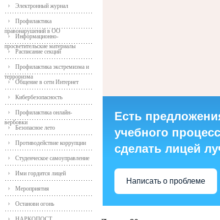
Электронный журнал
Профилактика
правонарушений в ОО
Информационно-
просветительские материалы
Расписание секций
Профилактика экстремизма и
терроризма
Общение в сети Интернет
Кибербезопасность
Профилактика онлайн-
Есть предложени
вербовки
Безопасное лето
учебного процесса
Противодействие коррупции
сделать лицей л
Студенческое самоуправление
Ими гордится лицей
Написать о проблеме
Мероприятия
Останови огонь
НАРКОПОСТ