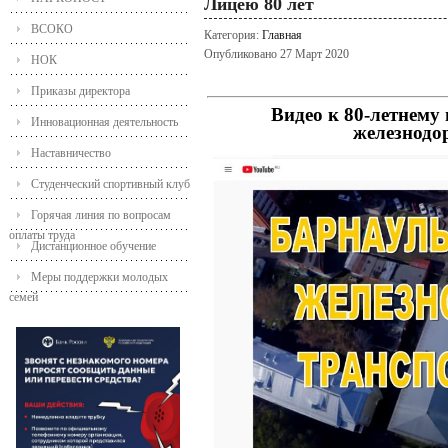
Лицею 80 лет
ВСОКО
Категория:
Главная
Опубликовано 27 Март 2020
НОК
Приказы директора
Видео к 80-летнему
Инновационная деятельность
железнодо
Наставничество
Студенческий спортивный клуб
Горячая линия по вопросам
оплаты труда
Дистанционное обучение
Меры поддержки молодых
семей