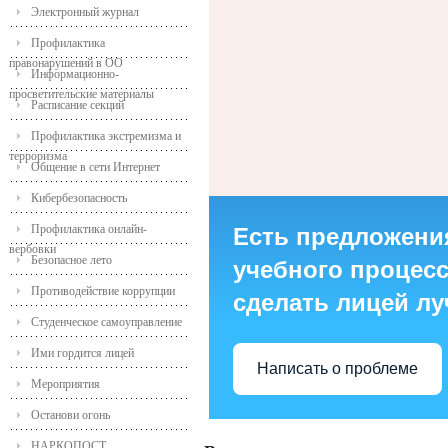
Электронный журнал
Профилактика
правонарушений в ОО
Информационно-
просветительские материалы
Расписание секций
Профилактика экстремизма и
терроризма
Общение в сети Интернет
Кибербезопасность
Профилактика онлайн-
Есть предложени
вербовки
Безопасное лето
учебного процесса
Противодействие коррупции
сделать лицей л
Студенческое самоуправление
Ими гордится лицей
Написать о проблеме
Мероприятия
Останови огонь
НАРКОПОСТ