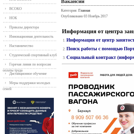
Вакансии
ВСОКО
Категория:
Главная
Опубликовано 03 Ноябрь 2017
НОК
Приказы директора
Информация от центра заня
Инновационная деятельность
Информация от центр занятос
Наставничество
Поиск работы с помощью Порт
Студенческий спортивный клуб
Социальный контракт (инфор
Горячая линия по вопросам
оплаты труда
Дистанционное обучение
Меры поддержки молодых
семей