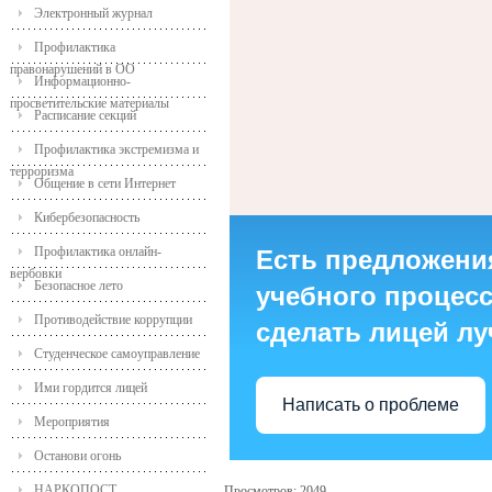
Электронный журнал
Профилактика
правонарушений в ОО
Информационно-
просветительские материалы
Расписание секций
Профилактика экстремизма и
терроризма
Общение в сети Интернет
Кибербезопасность
Профилактика онлайн-
Есть предложени
вербовки
Безопасное лето
учебного процесса
Противодействие коррупции
сделать лицей л
Студенческое самоуправление
Ими гордится лицей
Написать о проблеме
Мероприятия
Останови огонь
НАРКОПОСТ
Просмотров: 2049