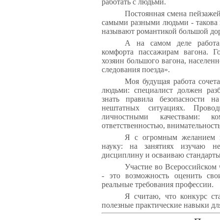
работать с людьми.
Постоянная смена пейзажей
самыми разными людьми - такова 
называют романтикой большой до
А на самом деле работа
комфорта пассажирам вагона. Г
хозяин большого вагона, населен
следования поезда».
Моя будущая работа сочета
людьми: специалист должен разб
знать правила безопасности н
нештатных ситуациях.
Прово
личностными качествами: комм
ответственностью, внимательност
Я с огромным желанием 
науку: на занятиях изучаю н
дисциплину и осваиваю стандарты
Участие во Всероссийском 
- это возможность оценить св
реальные требования профессии.
Я считаю, что конкурс ст
полезные практические навыки дл