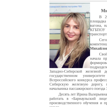
Ми
В 2
площадка
вагона, 
КГБПОУ 
транспорт
Сего
компет
Михайлов
Свой
начала п
формирова
подраздел
Западно-Сибирской железной 
государственном университе
Всероссийского конкурса професс
Сибирскую железную дорогу, 
начальника пассажирского поезд
Десять лет Ирина Валерьевна
работать в «Барнаульский лиц
производственного обучения и п