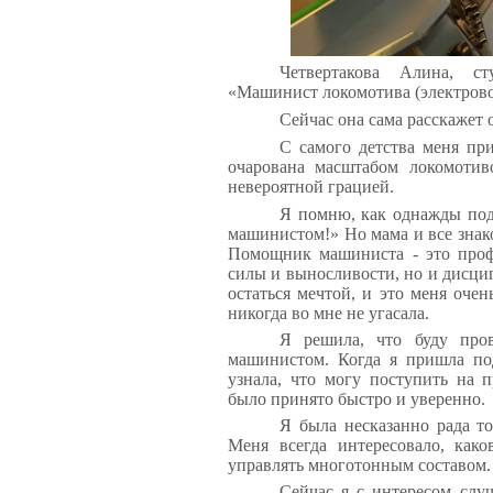
Четвертакова Алина, с
«Машинист локомотива (электрово
Сейчас она сама
расскажет о
С самого детства меня пр
очарована масштабом локомоти
невероятной грацией.
Я помню, как однажды подо
машинистом!» Но мама и все знако
Помощник машиниста - это профе
силы и выносливости, но и дисци
остаться мечтой, и это меня оче
никогда во мне не угасала.
Я решила, что буду пров
машинистом. Когда я пришла по
узнала, что могу поступить на
было принято быстро и уверенно.
Я была несказанно рада то
Меня всегда интересовало, как
управлять многотонным составом.
Сейчас я с интересом слу