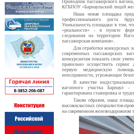
Проводник пассажирского вагона,
КГБПОУ «Барнаульский лицей жел
Наша новая площадка предс
профессионального роста буд
Уникальность площадки в том, чт
«реальности» - в пункте форм
следования на территории Ваг
пассажирская компания».
Для отработки конкурсных з
современных пассажирских ва
конкурсантам показать свои умени
правильно осуществить сервис 
первую медицинскую помощь
неисправности, угрожающие безоп
В качестве индустриальны
вагонного участка Барнаул 
гарантирована стажировка и трудо
Таким образом, наша площад
высококлассных специалистов-пров
на современном железнодорожном т