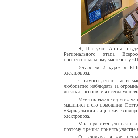
Я, Пастухов Артем, студ
Регионального этапа Всеро
профессиональному мастерству «П
Учусь на 2 курсе в К
электровоза.
С самого детства меня м
любопытно наблюдать
за огромн
десятки вагонов, и я всегда удивл
Меня поражал вид этих маши
машинист и его помощник. Поэтом
«Барнаульский лицей железнодор
электровоза.
Мне нравится учиться в л
поэтому я решил принять участие 
От конкурса я жду новы