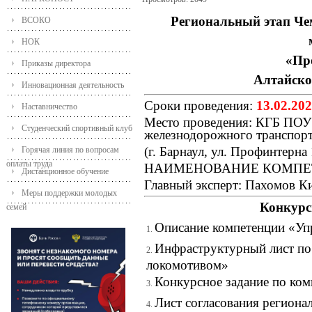
Региональный этап Че
ВСОКО
НОК
«Пр
Приказы директора
Алтайског
Инновационная деятельность
Сроки проведения:
13.02.202
Наставничество
Место проведения: КГБ ПОУ 
Студенческий спортивный клуб
железнодорожного транспорт
(г. Барнаул, ул. Профинтерна 
Горячая линия по вопросам
оплаты труда
НАИМЕНОВАНИЕ КОМПЕТЕН
Дистанционное обучение
Главный эксперт: Пахомов К
Меры поддержки молодых
Конкурс
семей
Описание компетенции «Уп
Инфраструктурный лист по
локомотивом»
Конкурсное задание по ко
Лист согласования региона