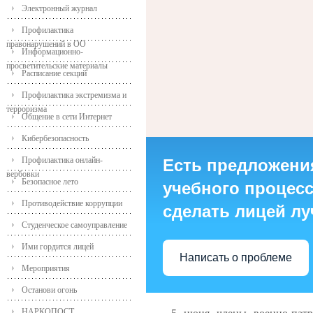
Электронный журнал
Профилактика
правонарушений в ОО
Информационно-
просветительские материалы
Расписание секций
Профилактика экстремизма и
терроризма
Общение в сети Интернет
Кибербезопасность
Профилактика онлайн-
Есть предложени
вербовки
Безопасное лето
учебного процесса
Противодействие коррупции
сделать лицей л
Студенческое самоуправление
Ими гордится лицей
Написать о проблеме
Мероприятия
Останови огонь
НАРКОПОСТ