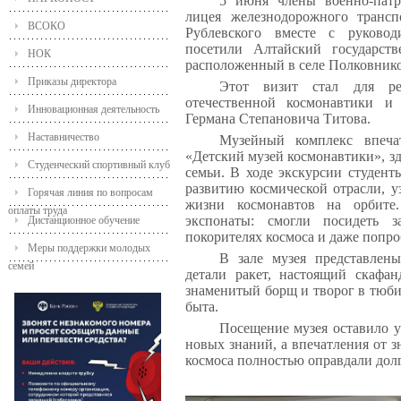
5 июня члены военно-патри
лицея железнодорожного транс
ВСОКО
Рублевского вместе с руковод
посетили Алтайский государст
НОК
расположенный в селе Полковнико
Приказы директора
Этот визит стал для р
отечественной космонавтики и
Инновационная деятельность
Германа Степановича Титова.
Наставничество
Музейный комплекс впеча
«Детский музей космонавтики», зд
Студенческий спортивный клуб
семьи. В ходе экскурсии студент
развитию космической отрасли, у
Горячая линия по вопросам
жизни космонавтов на орбите
оплаты труда
экспонаты: смогли посидеть 
Дистанционное обучение
покорителях космоса и даже попроб
Меры поддержки молодых
В зале музея представлены
семей
детали ракет, настоящий скафан
знаменитый борщ и творог в тюби
быта.
Посещение музея оставило 
новых знаний, а впечатления от з
космоса полностью оправдали долг