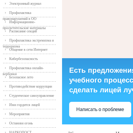
Электронный журнал
Профилактика
правонарушений в ОО
Информационно-
просветительские материалы
Расписание секций
Профилактика экстремизма и
терроризма
Общение в сети Интернет
Кибербезопасность
Профилактика онлайн-
Есть предложени
вербовки
Безопасное лето
учебного процесса
Противодействие коррупции
сделать лицей л
Студенческое самоуправление
Ими гордится лицей
Написать о проблеме
Мероприятия
Останови огонь
НАРКОПОСТ