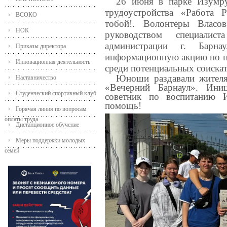
26 июня в парке Изумру
трудоустройства «Работа
ВСОКО
тобой!. Волонтеры Влас
НОК
руководством специали
администрации г. Барна
Приказы директора
информационную акцию по п
Инновационная деятельность
среди потенциальных соискат
Юноши раздавали жителя
Наставничество
«Вечерний Барнаул». Ини
Студенческий спортивный клуб
советник по воспитанию 
помощь!
Горячая линия по вопросам
оплаты труда
Дистанционное обучение
Меры поддержки молодых
семей