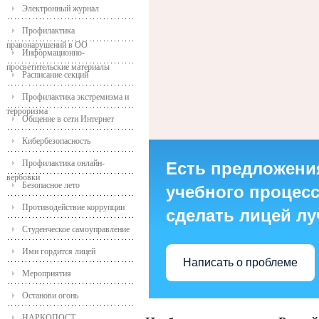
Электронный журнал
Профилактика
правонарушений в ОО
Информационно-
просветительские материалы
Расписание секций
Профилактика экстремизма и
терроризма
Общение в сети Интернет
Кибербезопасность
Профилактика онлайн-
Есть предложени
вербовки
Безопасное лето
учебного процесса
Противодействие коррупции
сделать лицей л
Студенческое самоуправление
Ими гордится лицей
Написать о проблеме
Мероприятия
Останови огонь
НАРКОПОСТ