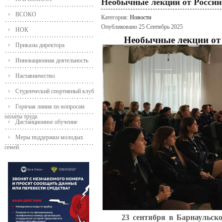
Необычные лекции от Россий
ВСОКО
Категория:
Новости
Опубликовано 25 Сентябрь 2025
НОК
Необычные лекции от 
Приказы директора
Инновационная деятельность
Наставничество
Студенческий спортивный клуб
Горячая линия по вопросам
оплаты труда
Дистанционное обучение
Меры поддержки молодых
семей
23 сентября в Барнаульск