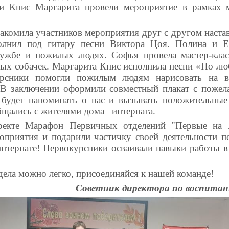
и Книс Маргарита провели мероприятие в рамках 
акомила участников мероприятия друг с другом наста
лнил под гитару песни Виктора Цоя. Полина и Ек
ружбе и пожилых людях. Софья провела мастер-клас
елых собачек. Маргарита Книс исполнила песни «По лю
урсники помогли пожилым людям нарисовать на 
 В заключении оформили совместный плакат с пожел
 будет напоминать о нас и вызывать положительны
бщались с жителями дома –интерната.
оекте Марафон Первичных отделений "Первые на 
оприятия и подарили частичку своей деятельности п
нтернате! Первокурсники осваивали навыки работы в
дела можно легко, присоединяйся к нашей команде!
Советник директора по воспитан