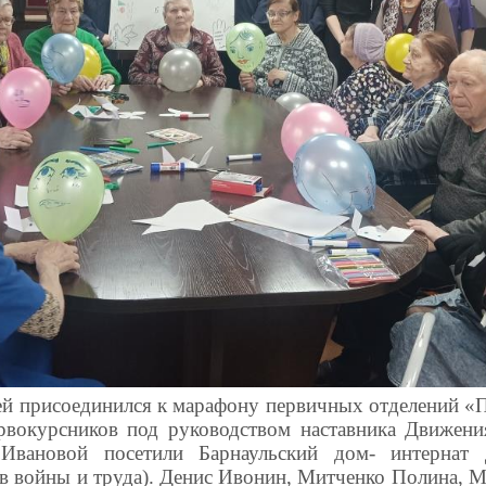
ей присоединился к марафону первичных отделений «П
рвокурсников под руководством наставника Движен
Ивановой посетили Барнаульский дом- интернат 
ов войны и труда). Денис Ивонин, Митченко Полина, М