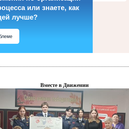
оцесса или знаете, как
цей лучше?
облеме
Вместе в Движении