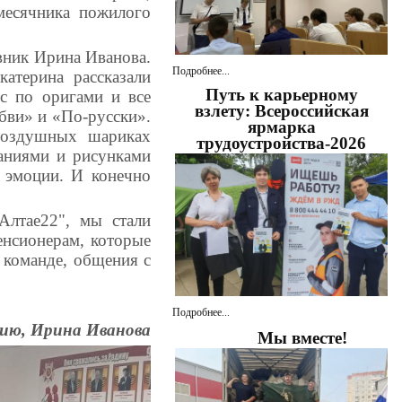
месячника пожилого
вник Ирина Иванова.
Подробнее...
атерина рассказали
Путь к карьерному
с по оригами и все
взлету: Всероссийская
бви» и «По-русски».
ярмарка
воздушных шариках
трудоустройства-2026
аниями и рисунками
е эмоции. И конечно
Алтае22", мы стали
енсионерам, которые
 команде, общения с
Подробнее...
ию, Ирина Иванова
Мы вместе!