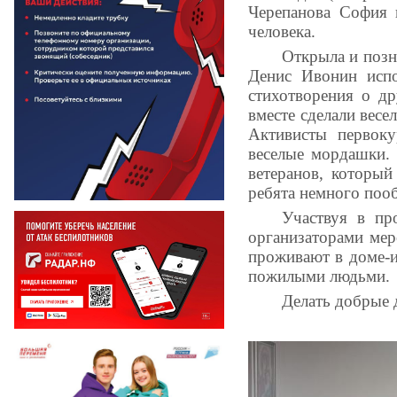
Черепанова София 
человека.
Открыла и позн
Денис Ивонин испо
стихотворения о д
вместе сделали вес
Активисты первок
веселые мордашки.
ветеранов, который
ребята немного поо
Участвуя в пр
организаторами мер
проживают в доме-и
пожилыми людьми.
Делать добрые 