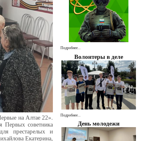
Подробнее...
Волонтеры в деле
Подробнее...
ервые на Алтае 22».
День молодежи
ия Первых советника
для престарелых и
ихайлова Екатерина,