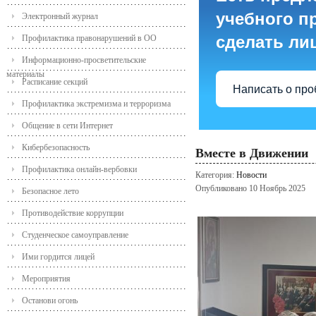
учебного пр
Электронный журнал
сделать ли
Профилактика правонарушений в ОО
Информационно-просветительские
материалы
Расписание секций
Написать о пр
Профилактика экстремизма и терроризма
Общение в сети Интернет
Кибербезопасность
Вместе в Движении
Профилактика онлайн-вербовки
Категория:
Новости
Опубликовано 10 Ноябрь 2025
Безопасное лето
Противодействие коррупции
Студенческое самоуправление
Ими гордится лицей
Мероприятия
Останови огонь