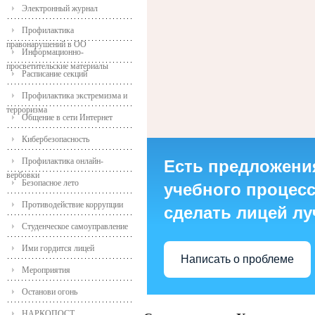
Электронный журнал
Профилактика
правонарушений в ОО
Информационно-
просветительские материалы
Расписание секций
Профилактика экстремизма и
терроризма
Общение в сети Интернет
Кибербезопасность
Профилактика онлайн-
Есть предложени
вербовки
Безопасное лето
учебного процесса
Противодействие коррупции
сделать лицей л
Студенческое самоуправление
Ими гордится лицей
Написать о проблеме
Мероприятия
Останови огонь
НАРКОПОСТ