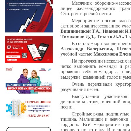
Месячник оборонно-массово
лицее железнодорожного тран
Смотром строевой песни.
Мероприятие носило массо
активное и заинтересованное учас
Вишнивецкой Т.А., Ивановой И.В.
Тимохиной Д.Д., Тикото Л.А., Тк
В состав жюри вошли препод
Александр Валерьевич, Шеве
учебной частью
Максимова Елена
На протяжении нескольких не
четко выполнять команды и ра
проявили себя командиры, а ве
выдержка, командный голос и уме
Очень переживали куратор
разучивания песен.
Выступления участников
дисциплина строя, внешний вид,
песни.
Стройные ряды, подтянутые 
тишина. Мальчишки и девчонки, с
гордость.
Всё мероприятие пр
хорошую подготовку. И исполнил