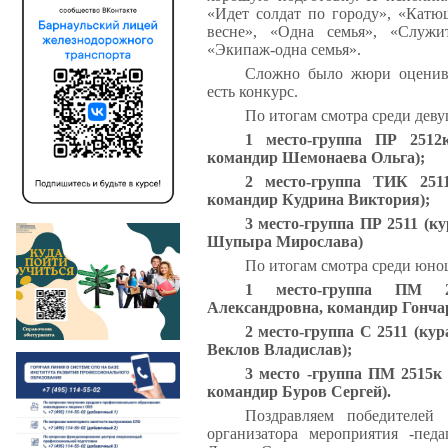
«Идет солдат по городу», «Катюш
весне», «Одна семья», «Служи
«Экипаж-одна семья».
Сложно было жюри оценива
есть конкурс.
По итогам смотра
среди деву
1 место-группа ПР 2512
командир Шемонаева Ольга);
2 место-группа ТИК 251
командир Кудрина Виктория);
3 место-группа ПР 2511 (к
Шупыра Мирослава)
По итогам смотра
среди юно
1 место-группа ПМ 2
Александровна, командир Гонча
2 место-группа С 2511 (ку
Веклов Владислав);
3 место -группа ПМ 2515к
командир Буров Сергей).
Поздравляем победителей
организатора мероприятия -пед