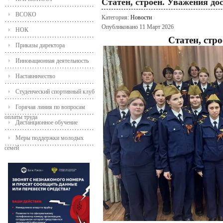
Статен, строен. Уважения до
ВСОКО
Категория:
Новости
Опубликовано 11 Март 2026
НОК
Статен, стр
Приказы директора
Инновационная деятельность
Наставничество
Студенческий спортивный клуб
Горячая линия по вопросам
оплаты труда
Дистанционное обучение
Меры поддержки молодых
семей