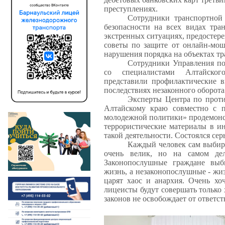
преступлениях.
Сотрудники транспортной
безопасности на всех видах тра
экстренных ситуациях, предостере
советы по защите от онлайн-мош
нарушения порядка на объектах т
Сотрудники Управления по
со специалистами Алтайского
представили профилактические 
последствиях незаконного оборота
Эксперты Центра по прот
Алтайскому краю совместно с п
молодежной политики» продемонст
террористические материалы в ин
такой деятельности. Состоялся се
Каждый человек сам выбира
очень велик, но на самом дел
Законопослушные граждане выб
жизнь, а незаконопослушные - жиз
царят хаос и анархия. Очень хоч
лицеисты будут совершать только
законов не освобождает от ответс