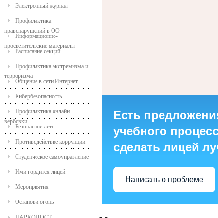
Электронный журнал
Профилактика
правонарушений в ОО
Информационно-
просветительские материалы
Расписание секций
Профилактика экстремизма и
терроризма
Общение в сети Интернет
Кибербезопасность
Профилактика онлайн-
Есть предложени
вербовки
Безопасное лето
учебного процесса
Противодействие коррупции
сделать лицей л
Студенческое самоуправление
Ими гордится лицей
Написать о проблеме
Мероприятия
Останови огонь
НАРКОПОСТ