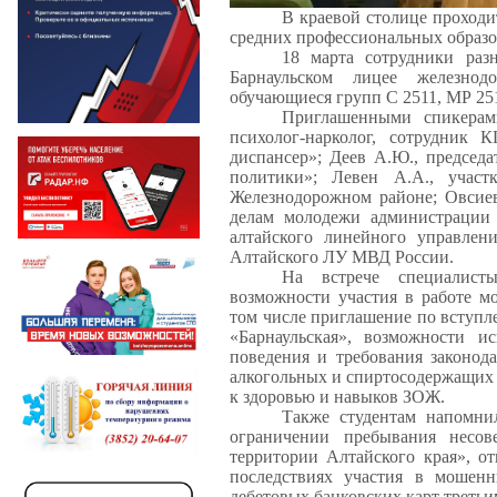
В краевой столице проходи
средних профессиональных образо
18 марта сотрудники раз
Барнаульском лицее железнод
обучающиеся групп С 2511, МР 25
Приглашенными спикера
психолог-нарколог, сотрудник 
диспансер»; Деев А.Ю., председ
политики»; Левен А.А., учас
Железнодорожном районе; Овсиев
делам молодежи администрации 
алтайского линейного управле
Алтайского ЛУ МВД России.
На встрече специалист
возможности участия в работе м
том числе приглашение по вступ
«Барнаульская», возможности и
поведения и требования законода
алкогольных и спиртосодержащих 
к здоровью и навыков ЗОЖ.
Также студентам напомни
ограничении пребывания несов
территории Алтайского края», от
последствиях участия в мошенн
дебетовых банковских карт третьи