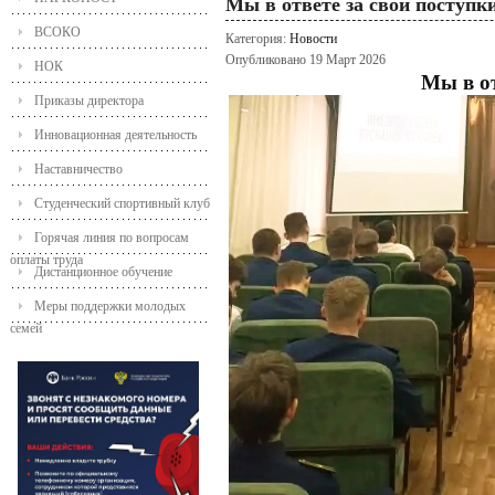
Мы в ответе за свои поступк
ВСОКО
Категория:
Новости
Опубликовано 19 Март 2026
НОК
Мы в от
Приказы директора
Инновационная деятельность
Наставничество
Студенческий спортивный клуб
Горячая линия по вопросам
оплаты труда
Дистанционное обучение
Меры поддержки молодых
семей