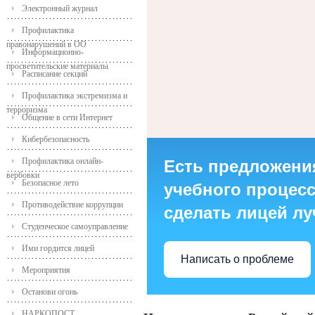
Электронный журнал
Профилактика
правонарушений в ОО
Информационно-
просветительские материалы
Расписание секций
Профилактика экстремизма и
терроризма
Общение в сети Интернет
Кибербезопасность
Профилактика онлайн-
Есть предложени
вербовки
Безопасное лето
учебного процесса
Противодействие коррупции
сделать лицей л
Студенческое самоуправление
Ими гордится лицей
Написать о проблеме
Мероприятия
Останови огонь
НАРКОПОСТ