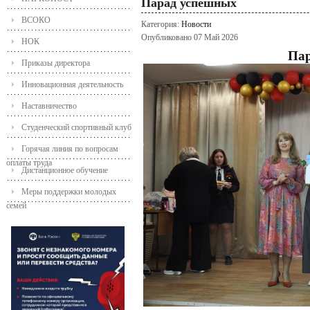
Парад успешных
ВСОКО
Категория:
Новости
Опубликовано 07 Май 2026
НОК
Пар
Приказы директора
Инновационная деятельность
Наставничество
Студенческий спортивный клуб
Горячая линия по вопросам
оплаты труда
Дистанционное обучение
Меры поддержки молодых
семей