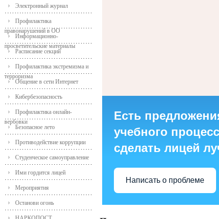
Электронный журнал
Профилактика
правонарушений в ОО
Информационно-
просветительские материалы
Расписание секций
Профилактика экстремизма и
терроризма
Общение в сети Интернет
Кибербезопасность
Профилактика онлайн-
Есть предложени
вербовки
Безопасное лето
учебного процесса
Противодействие коррупции
сделать лицей л
Студенческое самоуправление
Ими гордится лицей
Написать о проблеме
Мероприятия
Останови огонь
НАРКОПОСТ