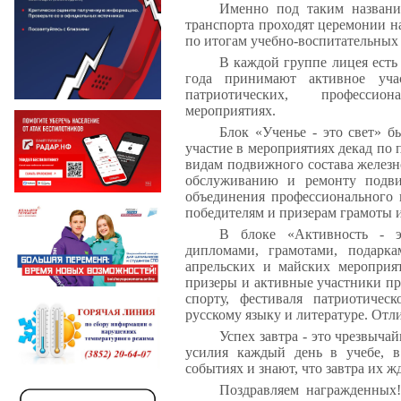
Именно под таким названи
транспорта проходят церемонии н
по итогам учебно-воспитательных
В каждой группе лицея есть
года принимают активное учас
патриотических, профессио
мероприятиях.
Блок «Ученье - это свет» 
участие в мероприятиях декад по
видам подвижного состава железн
обслуживанию и ремонту подвиж
объединения профессионального
победителям и призерам грамоты 
В блоке «Активность - э
дипломами, грамотами, подарк
апрельских и майских мероприят
призеры и активные участники пр
спорту, фестиваля патриотичес
русскому языку и литературе. Отл
Успех завтра - это чрезвыча
усилия каждый день в учебе, в
событиях и знают, что завтра их ж
Поздравляем награжденных