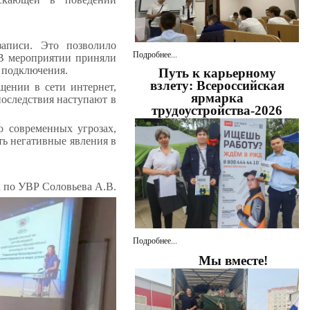
аписи. Это позволило
Подробнее...
 В мероприятии приняли
о подключения.
Путь к карьерному
взлету: Всероссийская
щении в сети интернет,
ярмарка
последствия наступают в
трудоустройства-2026
о современных угрозах,
ь негативные явления в
а по УВР Соловьева А.В.
Подробнее...
Мы вместе!