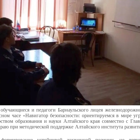
, обучающиеся и педагоги Барнаульского лицея железнодорожн
ссном часе «Навигатор безопасности: ориентируемся в мире уг
ством образования и науки Алтайского края совместно с Г
раю при методической поддержке Алтайского института развит
 формирование устойчивой жизненной позиции, не допу