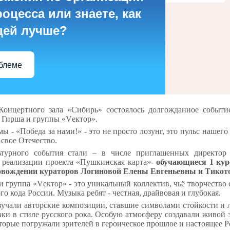
оцесса или знаете, как
цей лучше?
облеме
Концертного зала «Сибирь» состоялось долгожданное событи
 Гирша и группы «Vектор».
ы - «Победа за нами!» - это не просто лозунг, это пульс нашего
свое Отечество.
ьтурного события стали – в числе приглашенных директо
х реализации проекта «Пушкинская карта»-
обучающиеся 1 кур
ровождении кураторов Логиновой Елены Евгеньевны и Тикот
 группа «Vектор» - это уникальный коллектив, чьё творчество
о кода России. Музыка ребят - честная, драйвовая и глубокая.
учали авторские композиции, ставшие символами стойкости и 
и в стиле русского рока. Особую атмосферу создавали живой 
торые погружали зрителей в героическое прошлое и настоящее Р