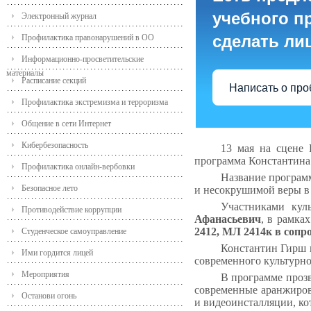
учебного пр
Электронный журнал
сделать ли
Профилактика правонарушений в ОО
Информационно-просветительские
материалы
Расписание секций
Написать о пр
Профилактика экстремизма и терроризма
Общение в сети Интернет
Кибербезопасность
13 мая на сцене 
программа Константина
Профилактика онлайн-вербовки
Название программ
Безопасное лето
и несокрушимой веры в 
Участниками кул
Противодействие коррупции
Афанасьевич
, в рамка
2412, МЛ 2414к в соп
Студенческое самоуправление
Константин Гирш и
Ими гордится лицей
современного культурног
Мероприятия
В программе прозв
современные аранжировк
Останови огонь
и видеоинсталляции, ко