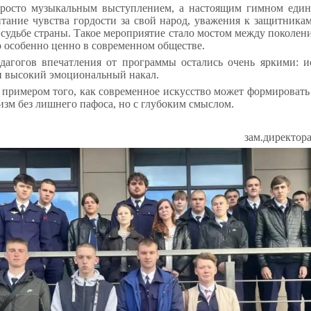
росто музыкальным выступлением, а настоящим гимном единс
тание чувства гордости за свой народ, уважения к защитникам
 судьбе страны. Такое мероприятие стало мостом между поколен
то особенно ценно в современном обществе.
дагогов впечатления от программы остались очень яркими: и
и высокий эмоциональный накал.
 примером того, как современное искусство может формироват
изм без лишнего пафоса, но с глубоким смыслом.
зам.директор