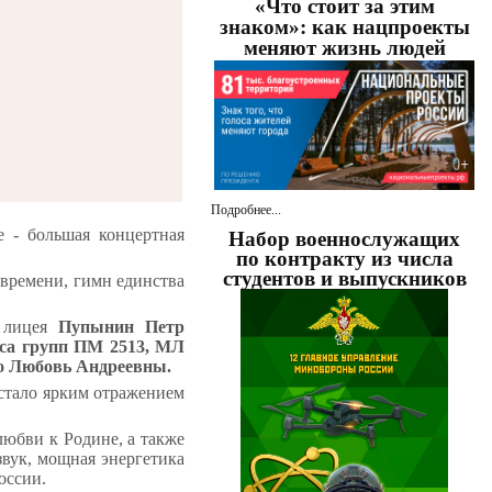
«Что стоит за этим
знаком»: как нацпроекты
меняют жизнь людей
Подробнее...
е - большая концертная
Набор военнослужащих
по контракту из числа
студентов и выпускников
 времени, гимн единства
р лицея
Пупынин Петр
са групп
ПМ 2513, МЛ
о Любовь Андреевны.
 стало ярким отражением
любви к Родине, а также
звук, мощная энергетика
оссии.