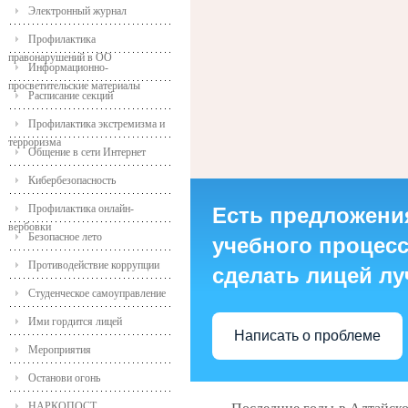
Электронный журнал
Профилактика
правонарушений в ОО
Информационно-
просветительские материалы
Расписание секций
Профилактика экстремизма и
терроризма
Общение в сети Интернет
Кибербезопасность
Профилактика онлайн-
Есть предложени
вербовки
Безопасное лето
учебного процесса
Противодействие коррупции
сделать лицей л
Студенческое самоуправление
Ими гордится лицей
Написать о проблеме
Мероприятия
Останови огонь
НАРКОПОСТ