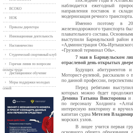
Последние годы в Алтайско
наблюдается ежегодный приро
ВСОКО
направления поставок и склади
модернизация речного транспорта.
НОК
Именно поэтому в 202
Приказы директора
железнодорожного транспорта был
плавательного состава. Основным
Инновационная деятельность
выступили Барнаульский район
«Администрация Обь-Иртышского
Наставничество
«Грузовой терминал Обь».
Студенческий спортивный клуб
7 мая в Барнаульском ли
отраслевой день открытых двере
Горячая линия по вопросам
Будущих абитуриентов и
оплаты труда
Дистанционное обучение
Моторист-рулевой, рассказали о 
по данной профессии, перспектива
Меры поддержки молодых
Перед ребятами выступил
семей
которых можно будет продолжит
Демина Татьяна Викторовна
и
по персоналу Холдинга «Алт
интересную викторину и вручил
капитан судна
Метелев Владими
морских узлов.
В лицее учится первая гр
основного общего образования, с